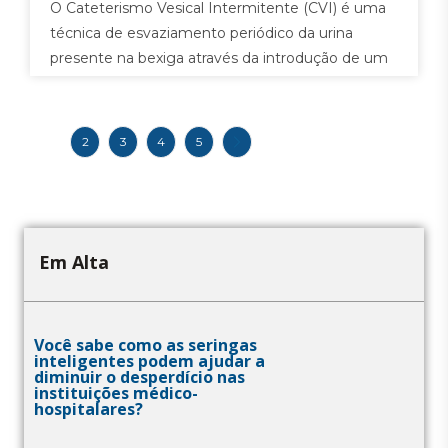
O Cateterismo Vesical Intermitente (CVI) é uma
técnica de esvaziamento periódico da urina
presente na bexiga através da introdução de um
cateter pela uretra, sendo um tratamento
bastante recomendado para pacientes que, por
diferentes complicações médicas, não
1
2
3
4
5
conseguem urinar ou esvaziar completamente a
bexiga.
Em Alta
Você sabe como as seringas
inteligentes podem ajudar a
diminuir o desperdício nas
instituições médico-
hospitalares?