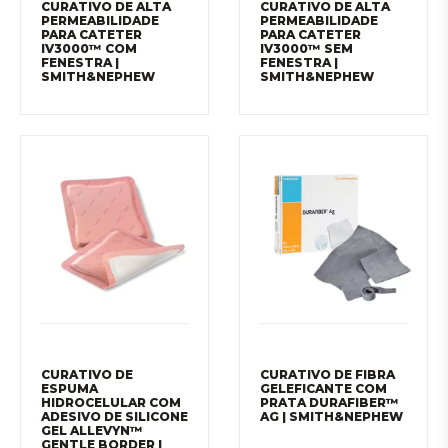
CURATIVO DE ALTA
CURATIVO DE ALTA
PERMEABILIDADE
PERMEABILIDADE
PARA CATETER
PARA CATETER
IV3000™ COM
IV3000™ SEM
FENESTRA |
FENESTRA |
SMITH&NEPHEW
SMITH&NEPHEW
CURATIVO DE
CURATIVO DE FIBRA
ESPUMA
GELEFICANTE COM
HIDROCELULAR COM
PRATA DURAFIBER™
ADESIVO DE SILICONE
AG | SMITH&NEPHEW
GEL ALLEVYN™
GENTLE BORDER |