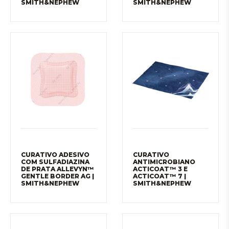
SMITH&NEPHEW
SMITH&NEPHEW
CURATIVO ADESIVO
CURATIVO
COM SULFADIAZINA
ANTIMICROBIANO
DE PRATA ALLEVYN™
ACTICOAT™ 3 E
GENTLE BORDER AG |
ACTICOAT™ 7 |
SMITH&NEPHEW
SMITH&NEPHEW