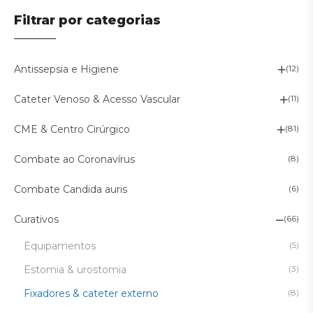
Filtrar por categorias
Antissepsia e Higiene
(12)
Cateter Venoso & Acesso Vascular
(11)
CME & Centro Cirúrgico
(81)
Combate ao Coronavírus
(8)
Combate Candida auris
(6)
Curativos
(66)
Equipamentos
(5)
Estomia & urostomia
(3)
Fixadores & cateter externo
(8)