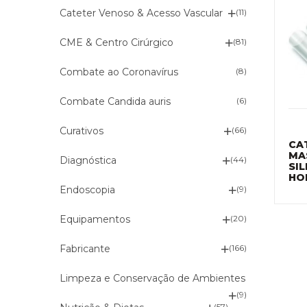
Cateter Venoso & Acesso Vascular
(11)
CME & Centro Cirúrgico
(81)
Combate ao Coronavírus
(8)
Combate Candida auris
(6)
Curativos
(66)
CA
MA
Diagnóstica
(44)
SIL
HO
Endoscopia
(9)
Equipamentos
(20)
Fabricante
(166)
Limpeza e Conservação de Ambientes
(9)
(57)