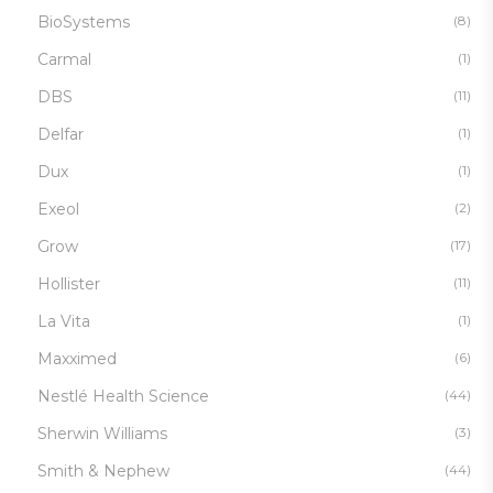
BioSystems
(8)
Carmal
(1)
DBS
(11)
Delfar
(1)
Dux
(1)
Exeol
(2)
Grow
(17)
Hollister
(11)
La Vita
(1)
Maxximed
(6)
Nestlé Health Science
(44)
Sherwin Williams
(3)
Smith & Nephew
(44)