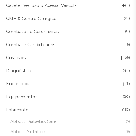
Cateter Venoso & Acesso Vascular
(11)
CME & Centro Cirúrgico
(81)
Combate ao Coronavírus
(8)
Combate Candida auris
(6)
Curativos
(66)
Diagnóstica
(44)
Endoscopia
(9)
Equipamentos
(20)
Fabricante
(167)
Abbott Diabetes Care
(5)
Abbott Nutrition
(6)