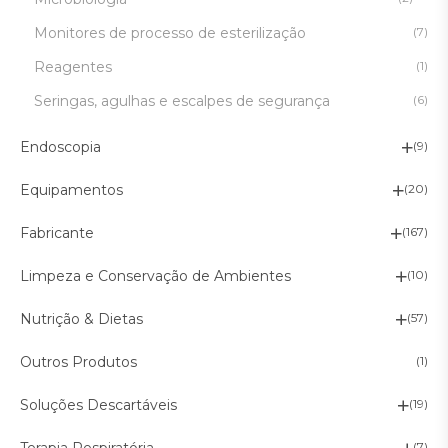
Monitores de processo de esterilização
(7)
Reagentes
(1)
Seringas, agulhas e escalpes de segurança
(6)
Endoscopia
(9)
Equipamentos
(20)
Fabricante
(167)
Limpeza e Conservação de Ambientes
(10)
Nutrição & Dietas
(57)
Outros Produtos
(1)
Soluções Descartáveis
(19)
Terapia Respiratória
(7)