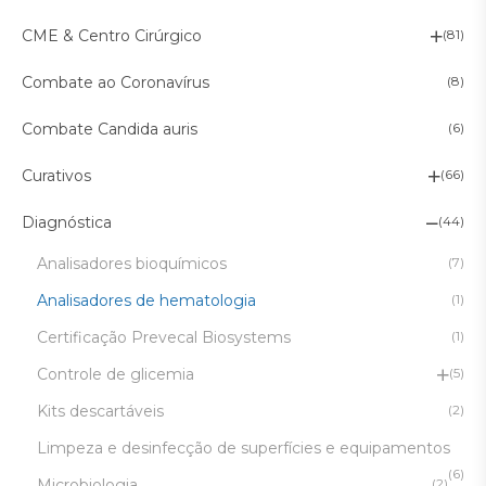
CME & Centro Cirúrgico
(81)
Combate ao Coronavírus
(8)
Combate Candida auris
(6)
Curativos
(66)
Diagnóstica
(44)
Analisadores bioquímicos
(7)
Analisadores de hematologia
(1)
Certificação Prevecal Biosystems
(1)
Controle de glicemia
(5)
Kits descartáveis
(2)
Limpeza e desinfecção de superfícies e equipamentos
(6)
Microbiologia
(2)