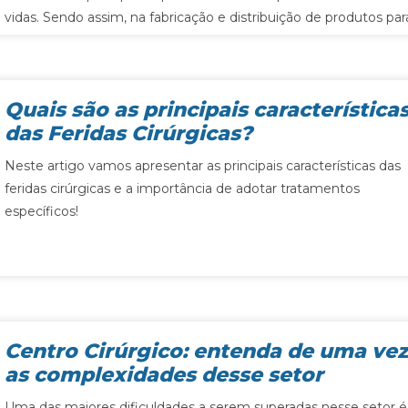
vidas. Sendo assim, na fabricação e distribuição de produtos par
a saúde, segurança e alta qualidade são fatores indispensáveis.
Para garantir que empresas do setor mantenham um sistema
de…
Quais são as principais característica
das Feridas Cirúrgicas?
Neste artigo vamos apresentar as principais características das
feridas cirúrgicas e a importância de adotar tratamentos
específicos!
Centro Cirúrgico: entenda de uma ve
as complexidades desse setor
Uma das maiores dificuldades a serem superadas nesse setor é