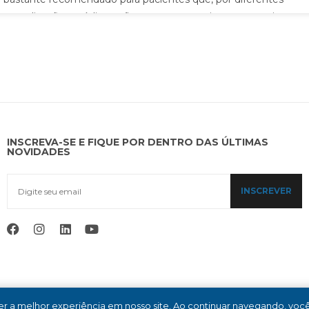
complicações médicas, não conseguem urinar ou esvaziar
completamente a bexiga.
INSCREVA-SE E FIQUE POR DENTRO DAS ÚLTIMAS
NOVIDADES
INSCREVER
r a melhor experiência em nosso site. Ao continuar navegando, vo