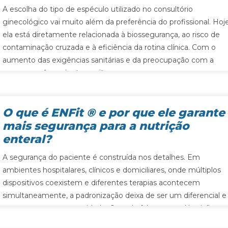
A escolha do tipo de espéculo utilizado no consultório
ginecológico vai muito além da preferência do profissional. Hoje
ela está diretamente relacionada à biossegurança, ao risco de
contaminação cruzada e à eficiência da rotina clínica. Com o
aumento das exigências sanitárias e da preocupação com a
segurança do paciente, muitas…
O que é ENFit ® e por que ele garante
mais segurança para a nutrição
enteral?
A segurança do paciente é construída nos detalhes. Em
ambientes hospitalares, clínicos e domiciliares, onde múltiplos
dispositivos coexistem e diferentes terapias acontecem
simultaneamente, a padronização deixa de ser um diferencial e
passa a ser uma necessidade. Quando falamos em Nutrição
Enteral (NE), esse cuidado precisa ser ainda mais rigoroso. É…