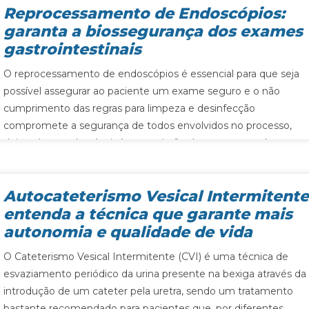
Reprocessamento de Endoscópios:
garanta a biossegurança dos exames
gastrointestinais
O reprocessamento de endoscópios é essencial para que seja
possível assegurar ao paciente um exame seguro e o não
cumprimento das regras para limpeza e desinfecção
compromete a segurança de todos envolvidos no processo,
deixando-os vulneráveis à transmissão de agentes patógenos.
Autocateterismo Vesical Intermitente
entenda a técnica que garante mais
autonomia e qualidade de vida
O Cateterismo Vesical Intermitente (CVI) é uma técnica de
esvaziamento periódico da urina presente na bexiga através da
introdução de um cateter pela uretra, sendo um tratamento
bastante recomendado para pacientes que, por diferentes