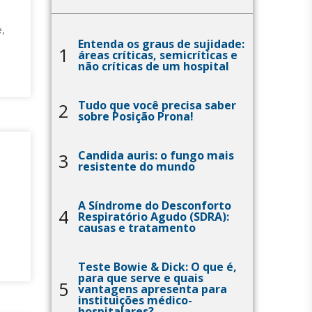
,
Entenda os graus de sujidade:
1
áreas críticas, semicríticas e
não críticas de um hospital
Tudo que você precisa saber
2
sobre Posição Prona!
Candida auris: o fungo mais
3
resistente do mundo
A Síndrome do Desconforto
4
Respiratório Agudo (SDRA):
causas e tratamento
Teste Bowie & Dick: O que é,
para que serve e quais
5
vantagens apresenta para
instituições médico-
hospitalares?