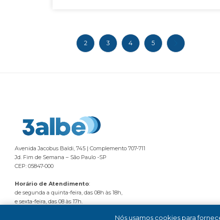
1
2
3
4
5
Avenida Jacobus Baldi, 745 | Complemento 707-711
Jd. Fim de Semana – São Paulo -SP
CEP: 05847-000
Horário de Atendimento
:
de segunda a quinta-feira, das 08h às 18h,
e sexta-feira, das 08 às 17h.
Nós usamos cookies para fornece